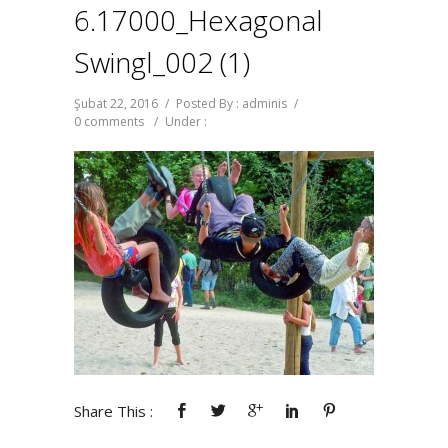
6.17000_Hexagonal
Swingl_002 (1)
Şubat 22, 2016
/
Posted By : adminis
/
0 comments
/
Under :
Share This :