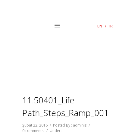
EN
/
TR
11.50401_Life
Path_Steps_Ramp_001
Şubat 22, 2016
/
Posted By : adminis
/
0 comments
/
Under :