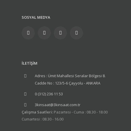
SOSYAL MEDYA
İLETİŞİM
Adres : Ümit Mahallesi Seralar Bölgesi 8.
Cadde No : 123/5-6 Çayyolu - ANKARA
0 (312) 236 11 53
3kinsaat@3kinsaat.com.tr
Çalışma Saatleri:
Pazartesi - Cuma : 08.30 - 18.00
Cumartesi : 08.30 - 16.00