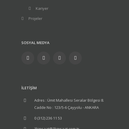
Kariyer
Projeler
SOSYAL MEDYA
İLETİŞİM
Adres : Ümit Mahallesi Seralar Bölgesi 8.
Cadde No : 123/5-6 Çayyolu - ANKARA
0 (312) 236 11 53
3kinsaat@3kinsaat.com.tr