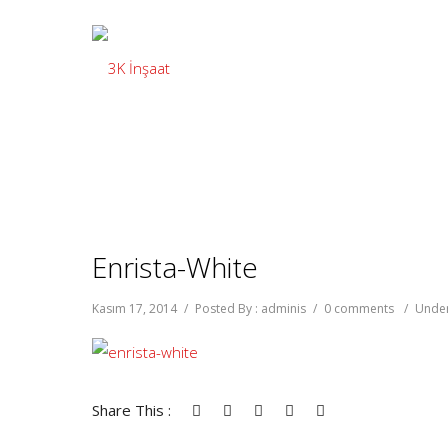
Enrista-White
Kasım 17, 2014
/
Posted By : adminis
/
0 comments
/
Under
Share This :