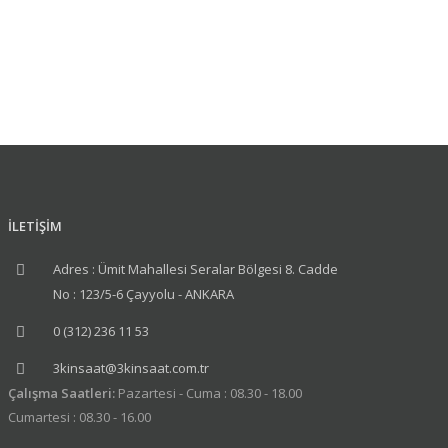
İLETİŞİM
Adres : Ümit Mahallesi Seralar Bölgesi 8. Cadde
No : 123/5-6 Çayyolu - ANKARA
0 (312) 236 11 53
3kinsaat@3kinsaat.com.tr
Çalışma Saatleri:
Pazartesi - Cuma : 08.30 - 18.00
Cumartesi : 08.30 - 16.00