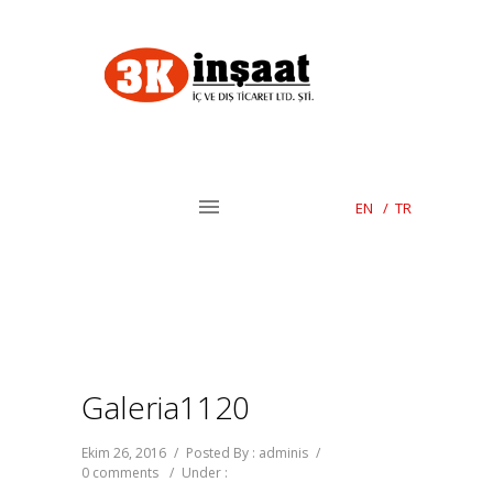
EN
/
TR
Galeria1120
Ekim 26, 2016
/
Posted By : adminis
/
0 comments
/
Under :