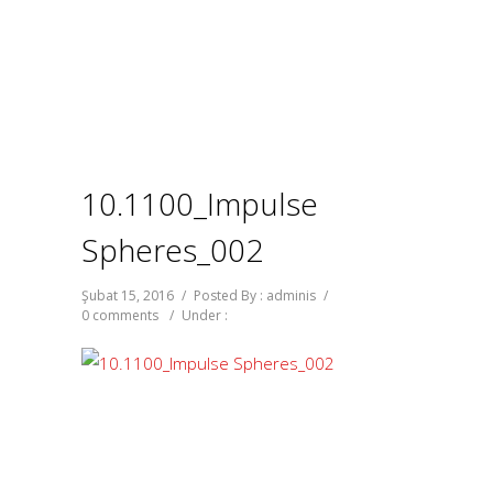
10.1100_Impulse
Spheres_002
Şubat 15, 2016
/
Posted By : adminis
/
0 comments
/
Under :